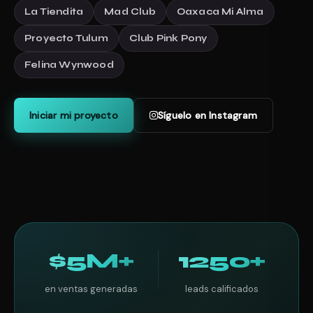
La Tiendita
Mad Club
Oaxaca Mi Alma
Proyecto Tulum
Club Pink Pony
Felina Wynwood
Iniciar mi proyecto
Síguelo en Instagram
$5M+
1250+
en ventas generadas
leads calificados