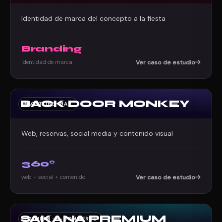
Identidad de marca del concepto a la fiesta
Branding
identidad de marca
Ver caso de estudio
BACK DOOR MONKEY
NIGHTLIFE · BAR
Web, reservas, social media y contenido visual
360°
web + social + contenido
Ver caso de estudio
SAKANA PREMIUM
PREMIUM · E-COMMERCE