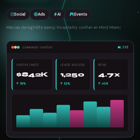
Social
Ads
AI
Events
Marcas de nightlife &amp; hospitality confían en Mind Miami
command-center
LIVE
VENTAS (MES)
LEADS NUEVOS
ROAS
$842K
1,250
4.7x
18%
32%
+0.6