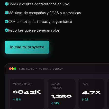
Leads y ventas centralizados en vivo
Métricas de campañas y ROAS automáticas
CRM con etapas, tareas y seguimiento
Reportes que se generan solos
Iniciar mi proyecto
mindmiami · command-center
VENTAS (MES)
LEADS
ROAS
NUEVOS
$842K
4.7x
1,250
18%
0.6
32%