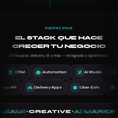
NUESTRO STACK
EL STACK QUE HACE
CRECER TU NEGOCIO
Workspace, delivery, IA y más — integrado y optimizado.
CRM
Automation
AI Studio
Com
hatsApp API
Delivery Apps
Uber Eats
MIAMI
CREATIVE
AI MARKE
✦
✦