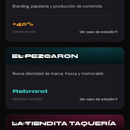
Branding, papelería y producción de contenido
+40%
clientes en sala
Ver caso de estudio
EL PEZCARON
MARISCOS · HOSPITALITY
Nueva identidad de marca, fresca y memorable
Rebrand
identidad completa
Ver caso de estudio
LA TIENDITA TAQUERÍA
TAQUERÍA · F&B