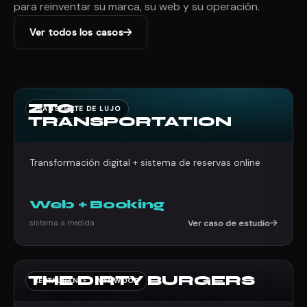
para reinventar su marca, su web y su operación.
Ver todos los casos
ZTG
TRANSPORTE DE LUJO
TRANSPORTATION
Transformación digital + sistema de reservas online
Web + Booking
sistema a medida
Ver caso de estudio
THE DIRTY BURGERS
RESTAURANTE · WYNWOOD